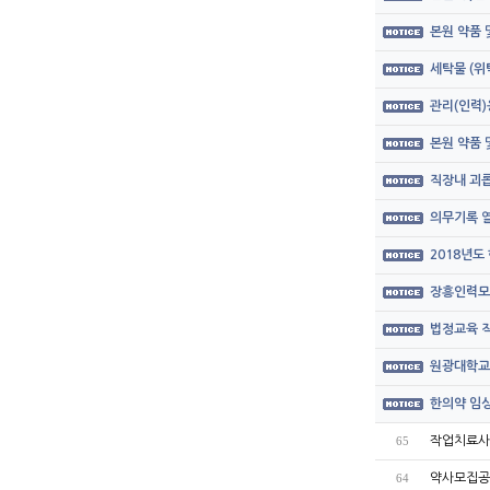
본원 약품
세탁물 (위
관리(인력)
본원 약품
직장내 괴롭
의무기록 열
2018년도
장흥인력모
법정교육 직
원광대학교
한의약 임상
작업치료사
65
약사모집공
64