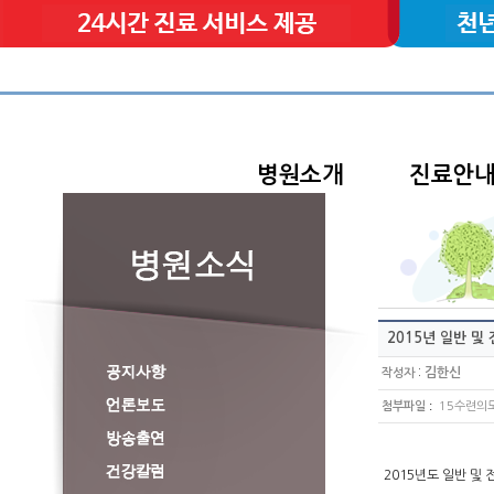
병원소개
진료안
2015년 일반 
:
김한신
작성자
:
첨부파일
15수련의모
2015년도 일반 및