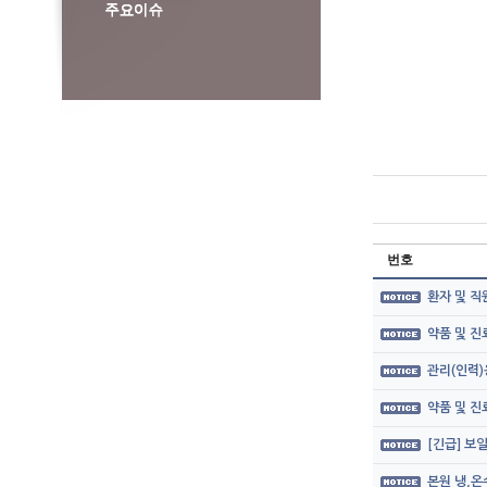
번호
환자 및 직
약품 및 
관리(인력)
약품 및 
[긴급] 보
본원 냉,온