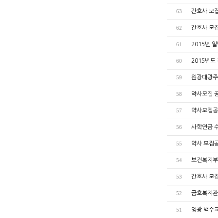
간호사 모
63
간호사 모
62
2015년 
61
2015년도
60
원광대광주
59
약사모집 
58
약사모집공
57
사학연금 
56
약사 모집
55
보건복지부
54
간호사 모
53
금호복지관
52
영광 백수
51