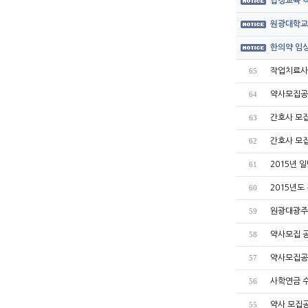
법정교육 직
원광대학교
한의약 임상
작업치료사
65
약사모집공
64
간호사 모
63
간호사 모
62
2015년 
61
2015년도
60
원광대광주
59
약사모집 
58
약사모집공
57
사학연금 
56
약사 모집
55