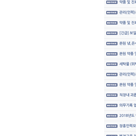
약품 및 
관리(인력)
약품 및 
[긴급] 보
본원 냉,온
본원 약품
세탁물 (위
관리(인력)
본원 약품
직장내 괴롭
의무기록 열
2018년도
장흥인력모