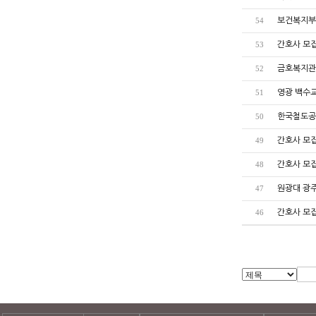
보건복지부
54
간호사 모
53
금호복지관
52
영광 백수
51
한국철도공
50
간호사 모
49
간호사 모
48
원광대 광
47
간호사 모
46