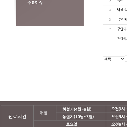
목디스
5
낙상 
4
금연 
3
구안와
2
건강식
1