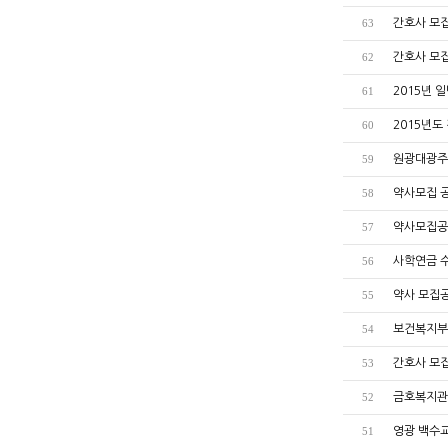
간호사 모
63
간호사 모
62
2015년 
61
2015년도
60
원광대광주
59
약사모집 
58
약사모집공
57
사학연금 
56
약사 모집
55
보건복지부
54
간호사 모
53
금호복지관
52
영광 백수
51