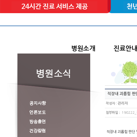
병원소개
진료안
직장내 괴롭힘 판
:
관리자
작성자
:
첨부파일
190222_
직장내 괴롭힘 판단