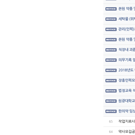
본원 약품
세탁물 (위
관리(인력)
본원 약품
직장내 괴롭
의무기록 열
2018년도
장흥인력모
법정교육 직
원광대학교
한의약 임상
작업치료사
65
약사모집공
64