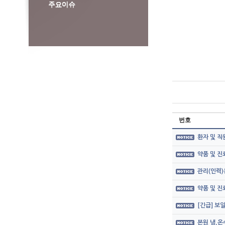
번호
환자 및 직
약품 및 
관리(인력)
약품 및 
[긴급] 보
본원 냉,온