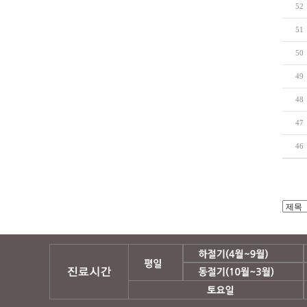
52
51
50
49
48
47
46