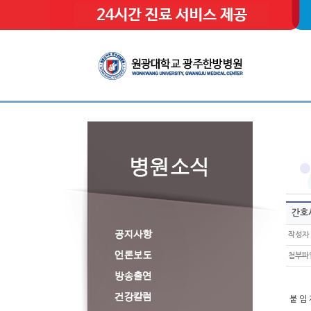
간호사
작성자
첨부파
붙 임