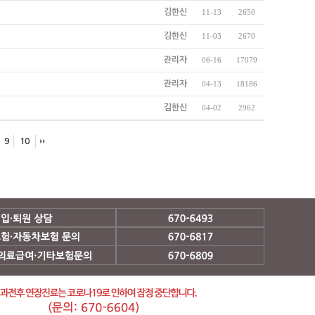
김한신
11-13
2650
김한신
11-03
2670
관리자
06-16
17079
관리자
04-13
18186
김한신
04-02
2962
9
10