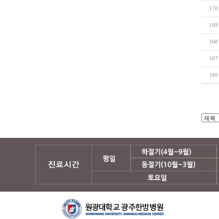
170
169
168
167
166