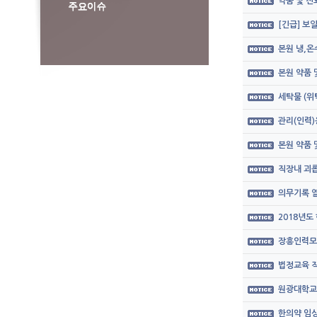
약품 및 
[긴급] 보
본원 냉,온
본원 약품
세탁물 (위
관리(인력)
본원 약품
직장내 괴롭
의무기록 열
2018년도
장흥인력모
법정교육 직
원광대학교
한의약 임상