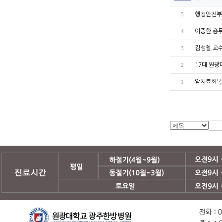
행정안전부
5
이중환 총무
4
김성철 교
3
17대 원
2
암치료회복
1