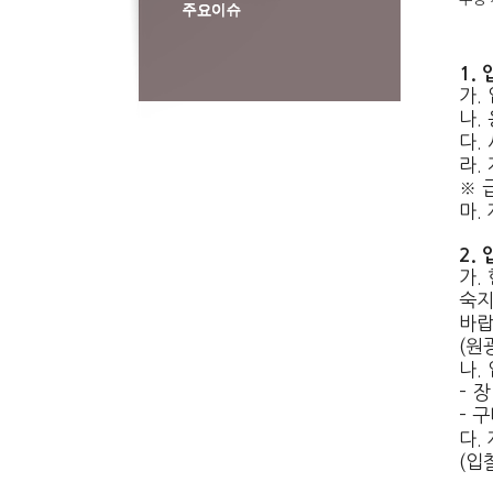
1.
가.
나.
다.
라.
※ 
마.
2.
가.
숙지
바랍
(원
나.
- 
- 
다.
(입