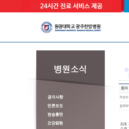
환자
작성자
첨부파
최초 게
수정 게