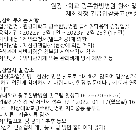
원광대학교 광주한방병원 환자 및
제한경쟁 긴급입찰공고(협상
 입찰에 부치는 사항
 입찰건명 : 원광대학교 광주한방병원 급식위탁용역 경쟁입찰
 용역기간 : 2022년 3월 1일 ~ 2023년 2월 28일(1년간)
 사업내용 : 제안요청서(별도제공)에 의함
 계약방법 : 제한경쟁입찰 (협상에 의한 계약)
급식관련 제반사항은 첨부된 제안요청서 참조
 제안방식 : 위탁단가제 또는 관리비제 방식 제안 가능
 입찰일시 및 장소
 현장(과업)설명 : 현장설명은 별도로 실시하지 않으며 입찰참가
하고 입찰에 참여하시기 바랍니다. 현장 방문이나 관계도서 열
니다.
광대학교 광주한방병원 총무팀 황성필 062-670-6826)
 입찰참가신청 및 제안서 접수마감 : 2022. 01. 17(월요일) 16
장 소 : 원광대학교광주한방병원 지하중층 총무팀
구비서류 : 제출서류 참조
 제안발표회 및 평가 : 추후 통보
찰참가 신청업체 개별통보 및 병원 홈페이지 공지)