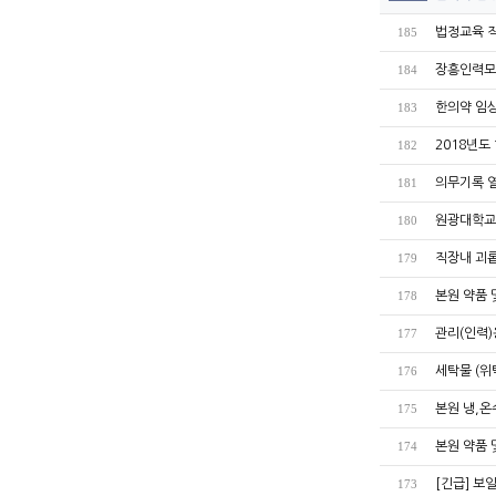
법정교육 직
185
장흥인력모
184
한의약 임상
183
2018년도
182
의무기록 열
181
원광대학교
180
직장내 괴롭
179
본원 약품
178
관리(인력)
177
세탁물 (위
176
본원 냉,온
175
본원 약품
174
[긴급] 보
173