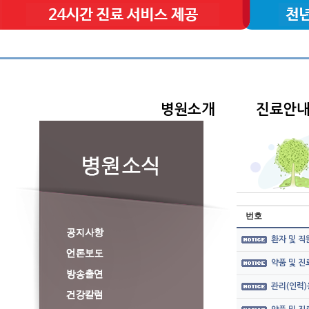
병원소개
진료안
번호
환자 및 직
약품 및 
관리(인력)