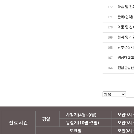
약품 및 
172
관리(인력)
171
약품 및 
170
환자 및 직
169
남부경찰서
168
원광대학교
167
전남한방산
166