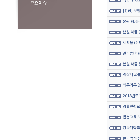
약품 및 
[긴급] 보
본원 냉,온
본원 약품
세탁물 (위
관리(인력)
본원 약품
직장내 괴롭
의무기록 열
2018년도
장흥인력모
법정교육 직
원광대학교
한의약 임상