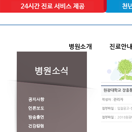
병원소개
진료안
원광대학교 장흥통
:
관리자
작성자
:
첨부파일
입찰공고-전산
:
첨부파일
2018원광