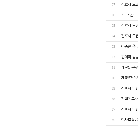
간호사 모집공
97
2015년도
96
간호사 모
95
간호사 모
94
이중환 총무
93
한의약 공
92
개교67주년
91
개교67주년
90
간호사 모
89
작업치료사
88
간호사 모
87
약사모집공고
86