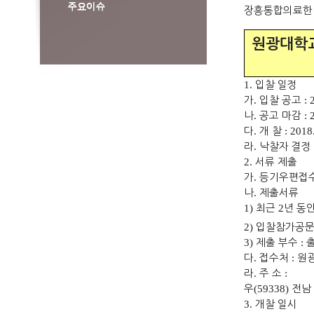
장흥통합의료한
원광대학
1.
입찰 일정
가
.
입찰 공고
: 
나
.
공고 마감
: 
다
.
개 찰
: 2018
라
.
낙찰자 결정
2.
서류 제출
가
.
등기우편접수
나
.
제출서류
1)
최근
2
년 동
2)
입찰참가공
3)
제출 부수
:
다
.
접수처
:
원
라
.
주 소
:
우
(59338)
전남
3.
개찰 일시