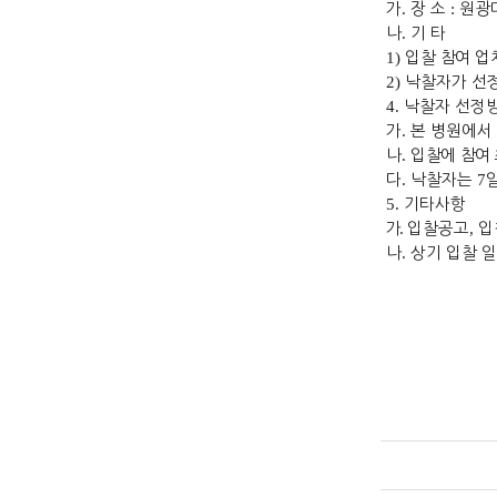
가
.
장 소
:
원광
나
.
기 타
1)
입찰 참여 업
2)
낙찰자가 선정
4.
낙찰자 선정
가
.
본 병원에서
나
.
입
찰에 참여
다
.
낙찰자는
7
5.
기타사항
가
.
입찰공고
,
입
나
.
상기 입찰 