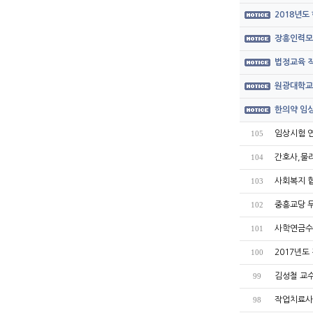
2018년도
장흥인력모
법정교육 직
원광대학교
한의약 임상
임상시험 
105
간호사,물
104
사회복지 
103
중흥교당 
102
사학연금수
101
2017년도
100
김성철 교
99
작업치료사 모
98