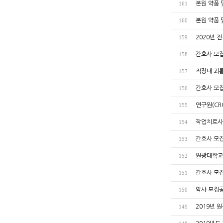
본원 약품
161
본원 약품
160
2020년 
159
간호사 모집
158
직장내 괴롭
157
간호사 모집
156
연구원(CR
155
작업치료사 모
154
간호사 모집공
153
원광대학교
152
간호사 모집공
151
약사 모집
150
2019년 
149