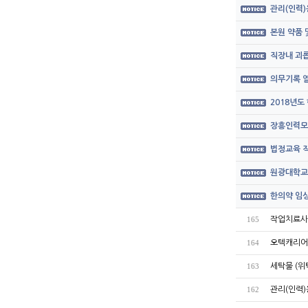
관리(인력)
본원 약품
직장내 괴롭
의무기록 열
2018년도
장흥인력모
법정교육 직
원광대학교
한의약 임상
작업치료사 모
165
오텍캐리어
164
세탁물 (위
163
관리(인력)
162