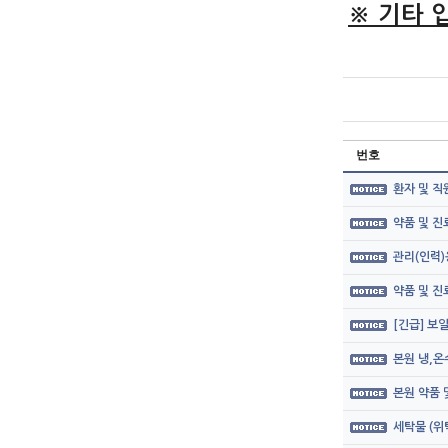
※ 기타 
번호
환자 및 직
약품 및 
관리(인력)
약품 및 
[긴급] 보
본원 냉,온
본원 약품
세탁물 (위