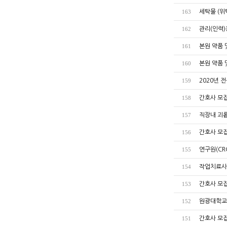
세탁물 (위
163
관리(인력)
162
본원 약품
161
본원 약품
160
2020년 
159
간호사 모집
158
직장내 괴롭
157
간호사 모집
156
연구원(CR
155
작업치료사 모
154
간호사 모집공
153
원광대학교
152
간호사 모집공
151