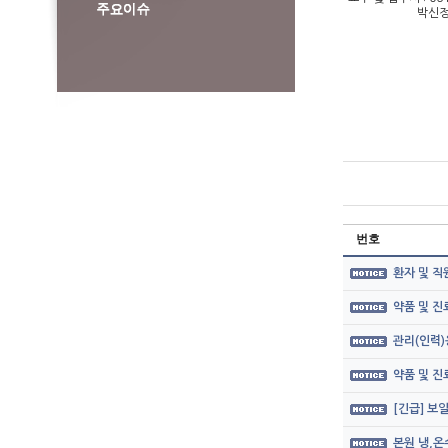
박신정 계장 : 
번호
환자 및 직
약품 및 
관리(인력)
약품 및 
[긴급] 보
본원 냉,온