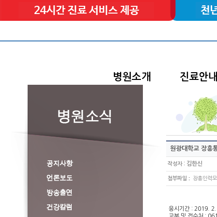
병원소개
진료안
원광대학교 장흥통
:
김한신
작성자
:
첨부파일
장흥인력모집
응시기간 : 2019. 2
교부 및 접수처 : 061