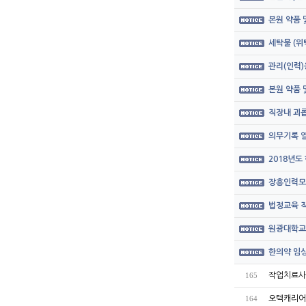
본원 약품
세탁물 (위
관리(인력)
본원 약품
직장내 괴롭
의무기록 열
2018년도
장흥인력모
법정교육 직
원광대학교
한의약 임상
작업치료사 모
165
오텍캐리어
164