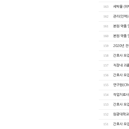
세탁물 (위
163
관리(인력)
162
본원 약품
161
본원 약품
160
2020년 
159
간호사 모집
158
직장내 괴롭
157
간호사 모집
156
연구원(CR
155
작업치료사 모
154
간호사 모집공
153
원광대학교
152
간호사 모집공
151