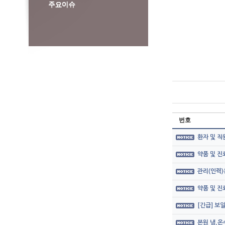
번호
환자 및 직
약품 및 
관리(인력)
약품 및 
[긴급] 보
본원 냉,온