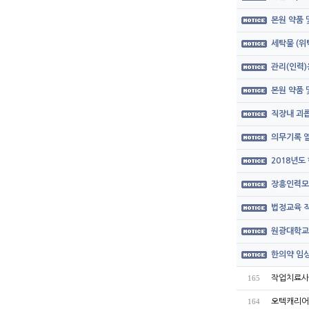
본원 약품
세탁물 (위
관리(인력)
본원 약품
직장내 괴롭
의무기록 열
2018년도
장흥인력모
법정교육 직
원광대학교
한의약 임상
작업치료사 모
165
오텍캐리어
164