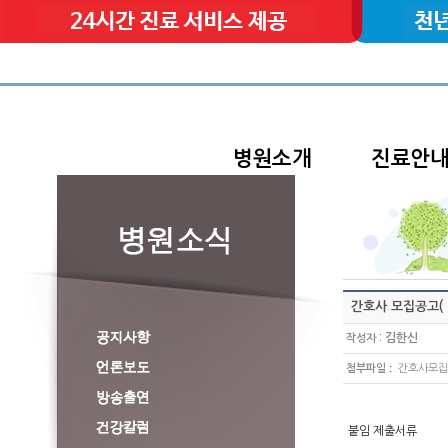
병원소개
진료안
간호사 모집공고( 20
:
김한신
작성자
:
첨부파일
간호사모집공
붙임 제출서류