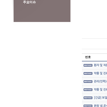
번호
환자 및 직
약품 및 
관리(인력)
약품 및 
[긴급] 보
본원 냉,온