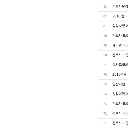
간호사모집공고
83
2016 한
82
임상시험 
81
간호사 모집공
80
세탁원 모집
79
간호사 모집
78
약사모집공고
77
2016년도
76
임상시험 
75
원광대학교
74
간호사 모
73
간호사 모
72
간호사 모
71