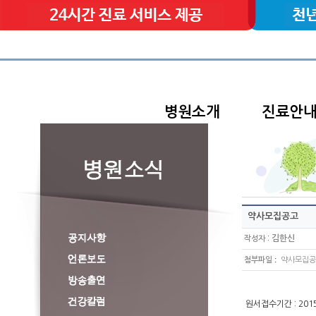
병원소개
진료안
약사모집공고
:
김한신
작성자
:
첨부파일
약사모집공고
원서접수기간 : 2015.0