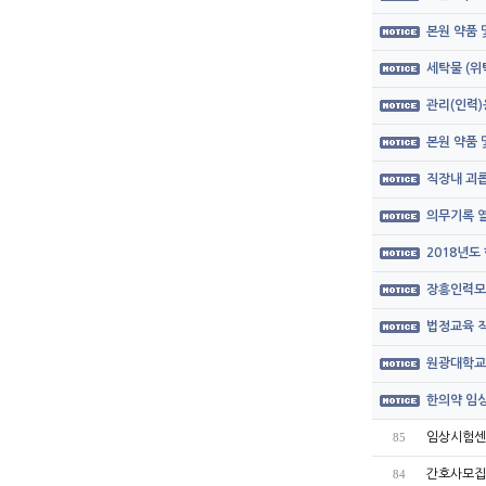
본원 약품
세탁물 (위
관리(인력)
본원 약품
직장내 괴롭
의무기록 열
2018년도
장흥인력모
법정교육 직
원광대학교
한의약 임상
임상시험센
85
간호사모집공고
84