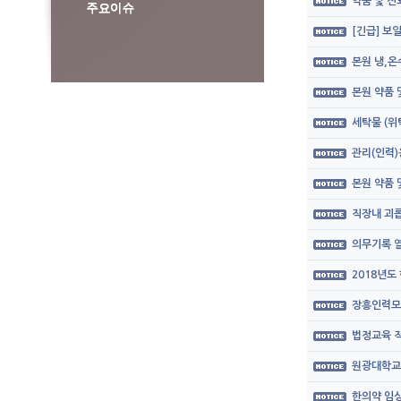
약품 및 
[긴급] 보
본원 냉,온
본원 약품
세탁물 (위
관리(인력)
본원 약품
직장내 괴롭
의무기록 열
2018년도
장흥인력모
법정교육 직
원광대학교
한의약 임상