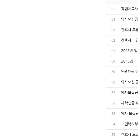
작업치료사
65
약사모집공
64
간호사 모
63
간호사 모
62
2015년 
61
2015년도
60
원광대광주
59
약사모집 
58
약사모집공
57
사학연금 
56
약사 모집
55
보건복지부
54
간호사 모
53