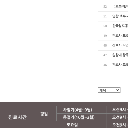
금호복지관
52
영광 백수
51
한국철도공
50
간호사 모
49
간호사 모
48
원광대 광
47
간호사 모
46