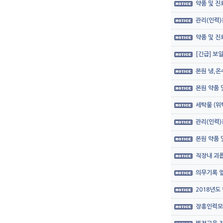
약품 및 
관리(인력)
약품 및 
[긴급] 보
본원 냉,온
본원 약품
세탁물 (위
관리(인력)
본원 약품
직장내 괴롭
의무기록 열
2018년도
장흥인력모