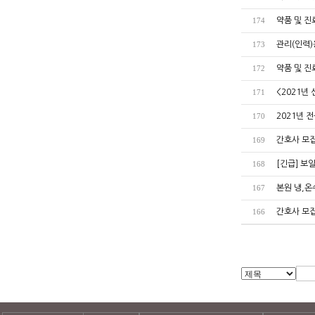
약품 및 
174
관리(인력)
173
약품 및 
172
<2021년
171
2021년 
170
간호사 모집공
169
[긴급] 보
168
본원 냉,온
167
간호사 모집공
166