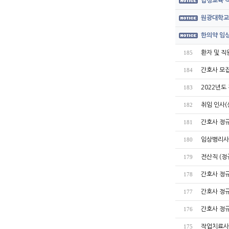
법정교육 직
원광대학교
한의약 임상
환자 및 직
185
간호사 모집공
184
2022년도
183
취임 인사(
182
간호사 정규
181
임상병리사 계
180
전산직 (정규
179
간호사 정규직
178
간호사 정규
177
간호사 정규직
176
작업치료사(인
175