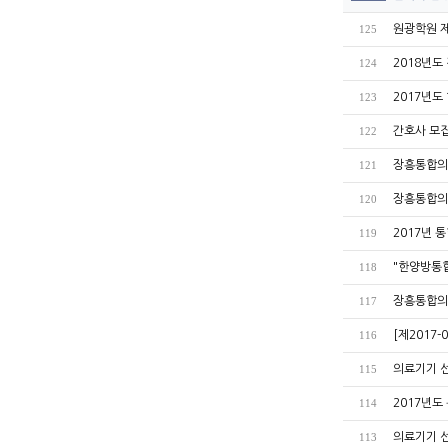
원광학원 제
125
2018년도
124
2017년도
123
간호사 모집공고
122
장흥통합의
121
장흥통합의
120
2017년
119
"한양방통
118
장흥통합의
117
[제2017
116
의료기기 선
115
2017년
114
의료기기 선
113