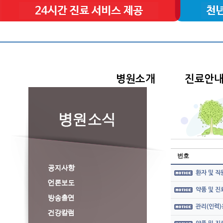
병원소개
진료안
번호
환자 및 직
약품 및 
관리(인력)