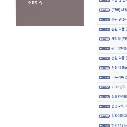
약품 및 
[긴급] 보
본원 냉,온
본원 약품
세탁물 (위
관리(인력)
본원 약품
직장내 괴롭
의무기록 열
2018년도
장흥인력모
법정교육 직
원광대학교
한의약 임상