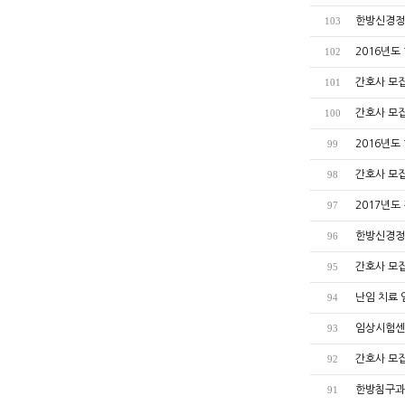
한방신경정
103
2016년도
102
간호사 모집공
101
간호사 모집공
100
2016년도
99
간호사 모집공
98
2017년도
97
한방신경정
96
간호사 모집공
95
난임 치료 
94
임상시험센
93
간호사 모집공
92
한방침구과
91