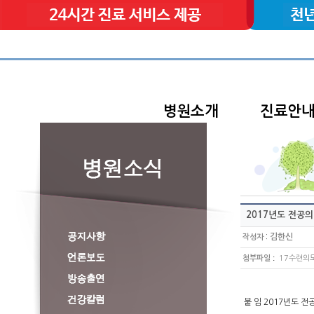
병원소개
진료안
2017년도 전공의
:
김한신
작성자
:
첨부파일
17수련의모
붙 임 2017년도 