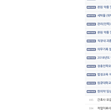
본원 약품
세탁물 (위
관리(인력)
본원 약품
직장내 괴롭
의무기록 열
2018년도
장흥인력모
법정교육 직
원광대학교
한의약 임상
간호사 모집공
105
작업치료사
104