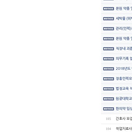
본원 약품
세탁물 (위
관리(인력)
본원 약품
직장내 괴롭
의무기록 열
2018년도
장흥인력모
법정교육 직
원광대학교
한의약 임상
간호사 모집공
105
작업치료사
104