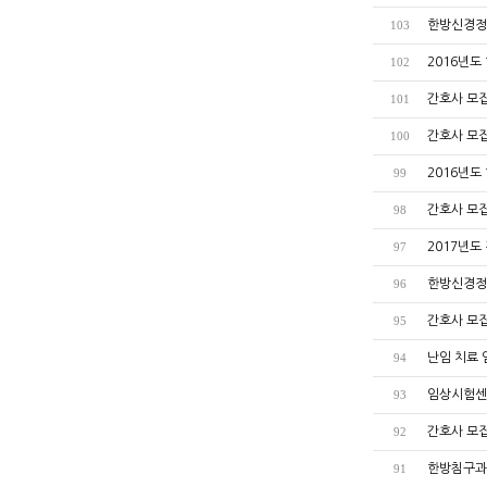
한방신경정
103
2016년도
102
간호사 모집공
101
간호사 모집공
100
2016년도
99
간호사 모집공
98
2017년도
97
한방신경정
96
간호사 모집공
95
난임 치료 
94
임상시험센
93
간호사 모집공
92
한방침구과
91