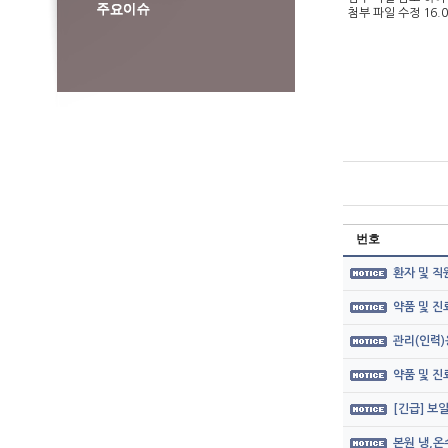
첨부 파일 수정 16.0
번호
환자 및 직
약품 및 
관리(인력)
약품 및 
[긴급] 보
본원 냉,온