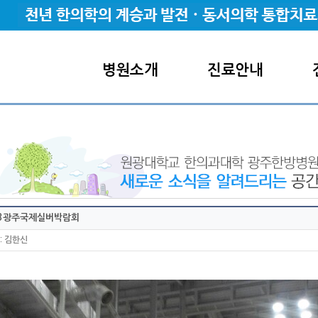
병원소개
진료안내
13광주국제실버박람회
:
김한신