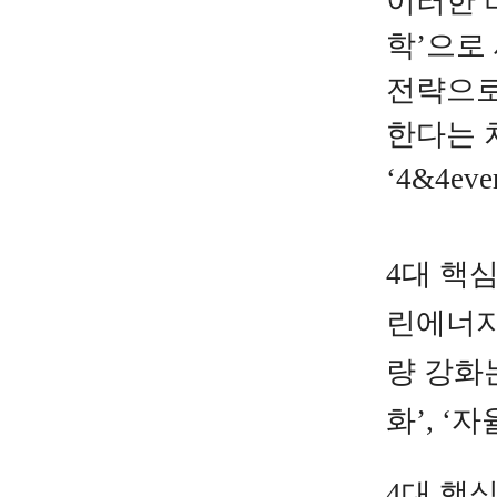
이러한
학’으로
전략으로
한다는 차
‘4&4ev
4대 핵
린에너
량 강화
화
’, ‘자
4대 핵