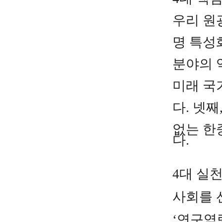
우리 원
명
특성
분야의
미래
국
다.
넷째
없는 한
다.
4대 실천
사회를
‘연구
역