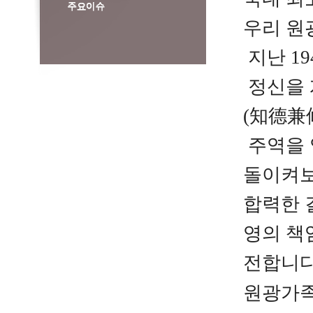
우리 원
지난 1
정신을
(
知德兼修
주역을
돌이켜보
합력한
영의 책
전합니다
원광가족