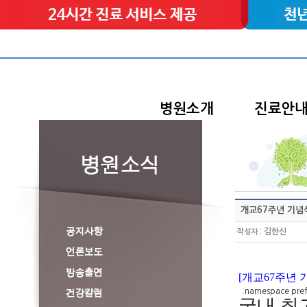
병원소개
진료안
개교67주년 기념
:
김한신
작성자
[개교67주년 
:namespace prefix
국내 최