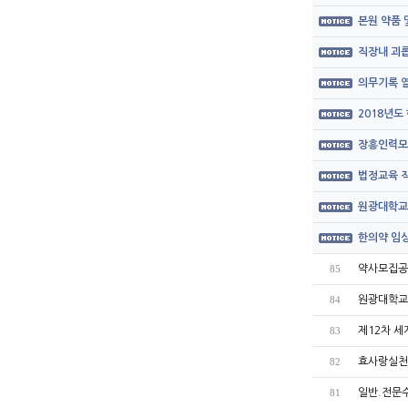
본원 약품
직장내 괴롭
의무기록 열
2018년도
장흥인력모
법정교육 직
원광대학교
한의약 임상
약사모집공고
85
원광대학교
84
제12차 
83
효사랑실천
82
일반.전문
81