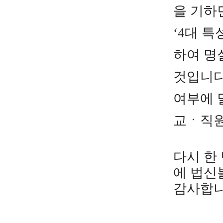
을 기하
‘4대 특
하여 명
것입니다
여부에 
교ㆍ직원
다시 한
에 법신
감사합니