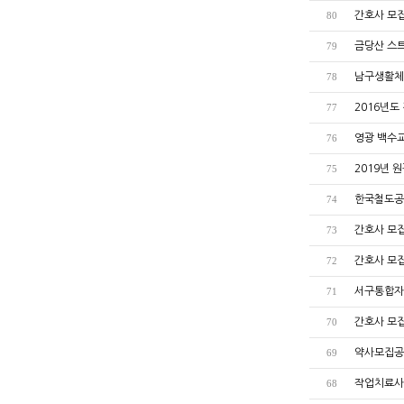
간호사 모
80
금당산 스
79
남구생활체
78
2016년도
77
영광 백수
76
2019년 
75
한국철도공
74
간호사 모집공
73
간호사 모집공
72
서구통합자
71
간호사 모
70
약사모집공
69
작업치료사
68