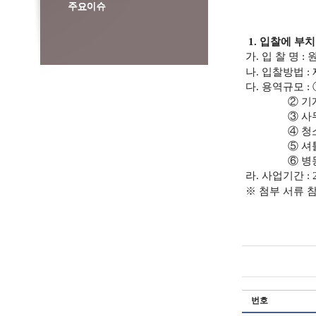
1. 입찰에 부
가.
입 찰 명 
나. 입찰방법 
다. 용역규모 :
② 기계실 
③ 사무협
④ 청소 :
⑤ 셔틀버스
⑥ 병동원
라. 사업기간 : 202
※ 첨부 서류 
번호