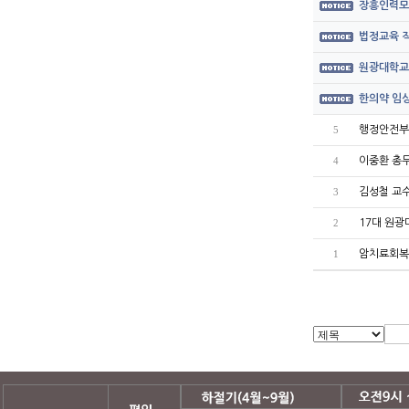
장흥인력모
법정교육 직
원광대학교
한의약 임상
행정안전부
5
이중환 총무
4
김성철 교
3
17대 원
2
암치료회복
1