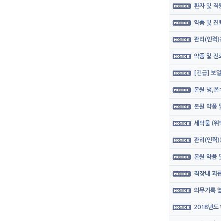
환자 및 직
약품 및 
관리(인력)
약품 및 
[긴급] 보
본원 냉,온
본원 약품
세탁물 (위
관리(인력)
본원 약품
직장내 괴롭
의무기록 열
2018년도